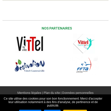
NOS PARTENAIRES
Mentions légales
|
Plan du site
|
Données personnelles
Ce site utilise des cookies pour son bon fonctionnement. Merci d'accepter
leur utilisation notamment à des fins d'analyse, de pertinence et de
Réalisé par
NEFTIS
- Powered by
Flexit
publicité.