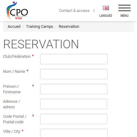
Affiche
Contact & access
la
LANGUES
MENU
navigat
Accueil
Training Camps
Reservation
RESERVATION
Club/Fédération
Nom / Name
Prénom /
Firstname
Adresse /
adress
Code Postal /
Postal code
Ville / City