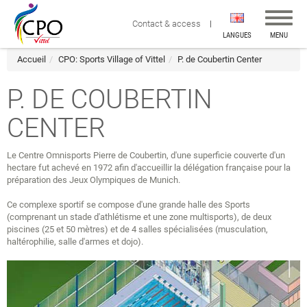
Affiche
Contact & access
la
LANGUES
MENU
navigat
Accueil
CPO: Sports Village of Vittel
P. de Coubertin Center
P. DE COUBERTIN
CENTER
Le Centre Omnisports Pierre de Coubertin, d'une superficie couverte d'un
hectare fut achevé en 1972 afin d'accueillir la délégation française pour la
préparation des Jeux Olympiques de Munich.
Ce complexe sportif se compose d'une grande halle des Sports
(comprenant un stade d'athlétisme et une zone multisports), de deux
piscines (25 et 50 mètres) et de 4 salles spécialisées (musculation,
haltérophilie, salle d'armes et dojo).